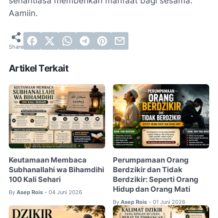
senantiasa memberikan manfaat bagi sesama.
Aamiin.
Artikel Terkait
Keutamaan Membaca
Perumpamaan Orang
Subhanallahi wa Bihamdihi
Berdzikir dan Tidak
100 Kali Sehari
Berdzikir: Seperti Orang
Hidup dan Orang Mati
By
Asep Rois
04 Juni 2026
•
By
Asep Rois
01 Juni 2026
•