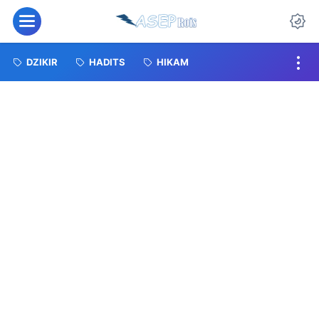
Menu
Da
DZIKIR
HADITS
HIKAM