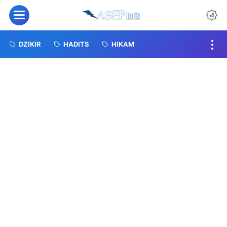
Menu
Da
DZIKIR
HADITS
HIKAM