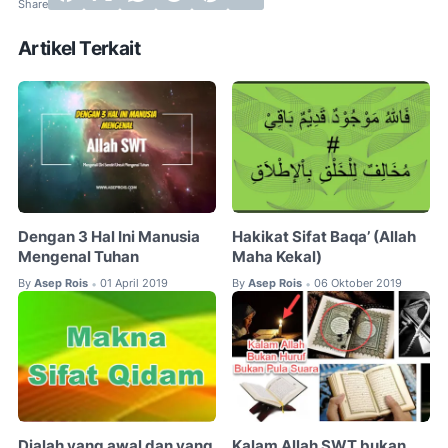
Artikel Terkait
Dengan 3 Hal Ini Manusia
Hakikat Sifat Baqa’ (Allah
Mengenal Tuhan
Maha Kekal)
By
Asep Rois
01 April 2019
By
Asep Rois
06 Oktober 2019
•
•
Dialah yang awal dan yang
Kalam Allah SWT bukan